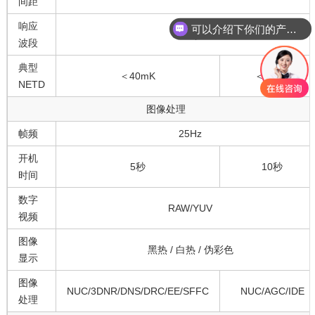
可以介绍下你们的产品么？
间距
响应
红外探测器分辨率有哪些
8~14μm
波段
典型
＜40mK
＜30mK
NETD
图像处理
帧频
25Hz
开机
5秒
10秒
时间
数字
RAW/YUV
视频
图像
黑热 / 白热 / 伪彩色
显示
图像
NUC/3DNR/DNS/DRC/EE/SFFC
NUC/AGC/IDE
处理