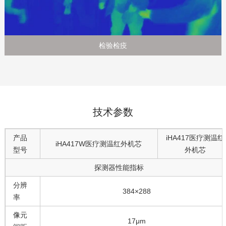
检验检疫
技术参数
产品
iHA417医疗测温红
iHA417W医疗测温红外机芯
型号
外机芯
探测器性能指标
分辨
384×288
率
像元
17μm