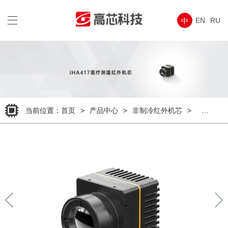
wap
导
EN
RU
中
航
菜
单
当前位置：
首页
>
产品中心
>
非制冷红外机芯
>
iHA系