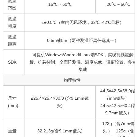
测温
15℃ ~ 50℃
20℃ ~ 50℃
范围
测温
≤±0.5℃（室内无风环境，32℃~42℃目标）
精度
测温
0.5m或5m（两种测温距离任选其一）
距离
可提供Windows/Android/Linux端SDK，实现视频流解
SDK
析、机芯控制、全面阵测温、温度成像、温窗设置、多台
集成
物理特性
44.5×42.5×58.9(含
尺寸
≤25.4×25.4×30.3 (含9.1mm镜
7mm镜头）
(mm)
头)
44.5×42.5×60.4(含
9.7mm镜头）
123g（含7mm镜
重量
32.2±3g(含9.1mm镜头)
头 ） 125g（含