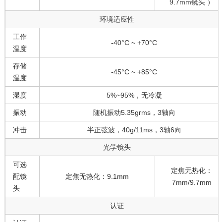
9.7mm镜头 ）
环境适应性
工作
-40°C ~ +70°C
温度
存储
-45°C ~ +85°C
温度
湿度
5%~95%，无冷凝
振动
随机振动5.35grms，3轴向
冲击
半正弦波，40g/11ms，3轴6向
光学镜头
可选
定焦无热化：
配镜
定焦无热化：9.1mm
7mm/9.7mm
头
认证