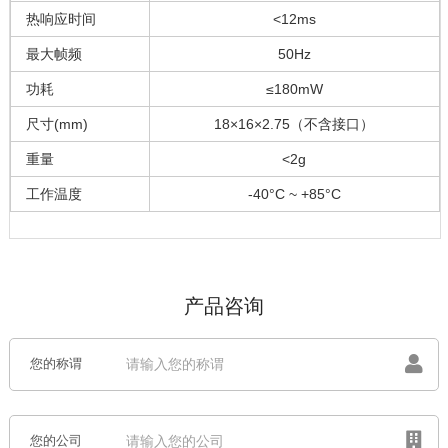
热响应时间
<12ms
最大帧频
50Hz
功耗
≤180mW
尺寸(mm)
18×16×2.75（不含接口）
重量
<2g
工作温度
-40°C ~ +85°C
产品咨询
您的称谓
您的公司