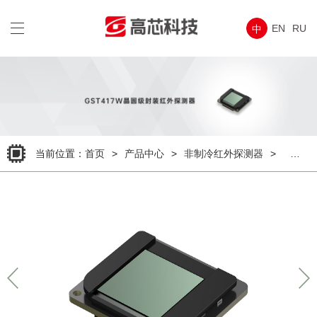
wap
导
EN
RU
中
航
菜
单
当前位置：
首页
>
产品中心
>
非制冷红外探测器
>
400X3