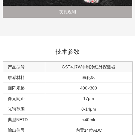
夜视观测
技术参数
产品型号
GST417W非制冷红外探测器
敏感材料
氧化钒
面阵规格
400×300
像元间距
17μm
光谱范围
8-14μm
典型NETD
<40mk
输出信号
内置14位ADC