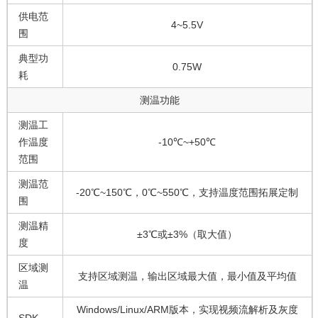
供电范
4~5.5V
围
典型功
0.75W
耗
测温功能
测温工
作温度
-10℃~+50℃
范围
测温范
-20℃~150℃，0℃~550℃，支持温度范围拓展定制
围
测温精
±3℃或±3%（取大值）
度
区域测
支持区域测温，输出区域最大值，最小值及平均值
温
Windows/Linux/ARM版本，实现视频流解析及灰度