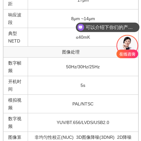
17μm
距
响应波
可以介绍下你们的产品么？
8μm ~14μm
段
红外探测器分辨率有哪些
典型
≤40mK
NETD
图像处理
数字帧
50Hz/30Hz/25Hz
频
开机时
5s
间
模拟视
PAL/NTSC
频
数字视
YUV/BT.656/LVDS/USB2.0
频
图像算
非均匀性校正(NUC) 3D图像降噪(3DNR) 2D降噪