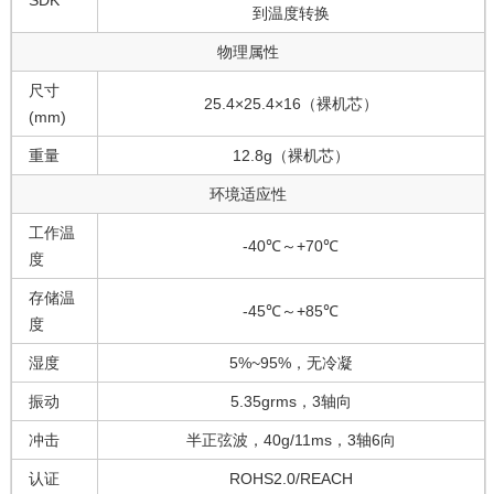
SDK
到温度转换
物理属性
尺寸
25.4×25.4×16（裸机芯）
(mm)
重量
12.8g（裸机芯）
环境适应性
工作温
-40℃～+70℃
度
存储温
-45℃～+85℃
度
湿度
5%~95%，无冷凝
振动
5.35grms，3轴向
冲击
半正弦波，40g/11ms，3轴6向
认证
ROHS2.0/REACH