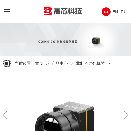
wap
导
EN
RU
中
航
菜
单
当前位置：
首页
>
产品中心
>
非制冷红外机芯
>
COIN